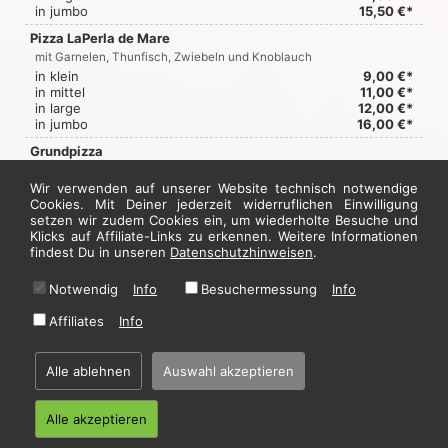
in jumbo
15,50 €*
Pizza LaPerla de Mare
mit Garnelen, Thunfisch, Zwiebeln und Knoblauch
in klein
9,00 €*
in mittel
11,00 €*
in large
12,00 €*
in jumbo
16,00 €*
Grundpizza
mit pikanter Tomatensauce und Käse
Wir verwenden auf unserer Website technisch notwendige
in klein
6,00 €*
Cookies. Mit Deiner jederzeit widerruflichen Einwilligung
in mittel
8,00 €*
setzen wir zudem Cookies ein, um wiederholte Besuche und
in large
9,50 €*
Klicks auf Affiliate-Links zu erkennen. Weitere Informationen
in jumbo
11,50 €*
findest Du in unseren
Datenschutzhinweisen
.
Jetzt hier bestellen
Notwendig
Info
Besuchermessung
Info
Affiliates
Info
* Alle Preise in Euro inkl. gesetzl. MwSt. Abbildungen können ggf. abweichen.
Informationen zu Inhalts- und Zusatzstoffen finden Sie unter
i
Alle ablehnen
Auswahl akzeptieren
Alle akzeptieren
Home
·
Impressum
·
Datenschutzhinweise
·
AGB