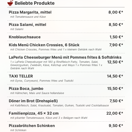
Beliebte Produkte
Pizza Margarita, mittel
8,00 €*
mit Tomatensauce und Käse
Pizza Salami, mittel
8,50 €*
mit Salami
Knoblauchsauce
1,50 €*
Kids Menü Chicken Crossies, 6 Stück
7,90 €*
mit Chicken Crossies, Pommes frites und 1 x kleinem Getränk nach Wahl
LaPerla Cheeseburger Menü mit Pommes frites & Softdrinks
12,50 €*
1 x LaPerla Cheeseburger mit 180 g Rindfleisch Patty, Tomaten, Salat,
Gewürzgurken, Zwiebeln, Käse, Ketchup und Mayo 1 x Pommes frites 1 x
Getränk nach Wahl
TAXI TELLER
14,50 €*
mit Gyros, Currywurst, Pommes frites und Tsatsiki
Pizza Boca, jumbo
15,50 €*
mit Hähnchen, Mais und Sauce hollandaise
Döner im Brot (Drehspieß)
7,50 €*
mit Kalbfleisch, Salat, Krautsalat, Tomaten, Gurken, Tsatsiki und Cocktailsauce
Familienpizza, 45 x 32 cm
22,00 €*
mit pikanter Tomatensauce, Käse und 3 x Belägen nach Wahl
Pizzabrötchen Schinken
9,50 €*
mit Schinken