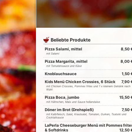
Beliebte Produkte
Pizza Salami, mittel
8,50 
mit Salami
Pizza Margarita, mittel
8,00 
mit Tomatensauce und Käse
Knoblauchsauce
1,50 
Kids Menü Chicken Crossies, 6 Stück
7,90 
mit Chicken Crossies, Pommes frites und 1 x kleinem Getränk nach
Wahl
Pizza Boca, jumbo
15,50 
mit Hähnchen, Mais und Sauce hollandaise
Döner im Brot (Drehspieß)
7,50 
mit Kalbfleisch, Salat, Krautsalat, Tomaten, Gurken, Tsatsiki und
Cocktailsauce
LaPerla Cheeseburger Menü mit Pommes frite
& Softdrinks
12,50 