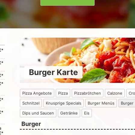
€*
€*
Burger Karte
€*
€*
Pizza Angebote
Pizza
Pizzabrötchen
Calzone
Cr
€*
Schnitzel
Knusprige Specials
Burger Menüs
Burger
€*
Dips und Saucen
Getränke
Eis
Burger
s
€*