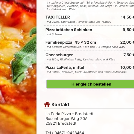
1 x LaPerla Cheeseburger mit 180 g Rindfleisch Patty, Tomaten, Sala
Gewürzgurken, Zwiebeln, Käse, Ketchup und Mayo 1 x Pommes frit
1 x Getränk nach Wahl
TAXI TELLER
14,50 
mit Gyros, Currywurst, Pommes frites und Tsatsiki
Pizzabrötchen Schinken
9,50 
mit Schinken
Familienpizza, 45 x 32 cm
22,00 
mit pikanter Tomatensauce, Käse und 3 x Belägen nach Wahl
Cheeseburger
7,50 
mit 180 g Rindfleisch Patty, Ketchup, Mayo und Käse
Pizza LaPerla, mittel
10,00 
mit Salami, Schinken, Hack, Kalbfleisch und Sauce hollandaise
Hier gleich bestellen
Kontakt
La Perla Pizza - Bredstedt
Rosenburger Weg 20A
25821 Bredstedt
Tel.: 04671-9428464