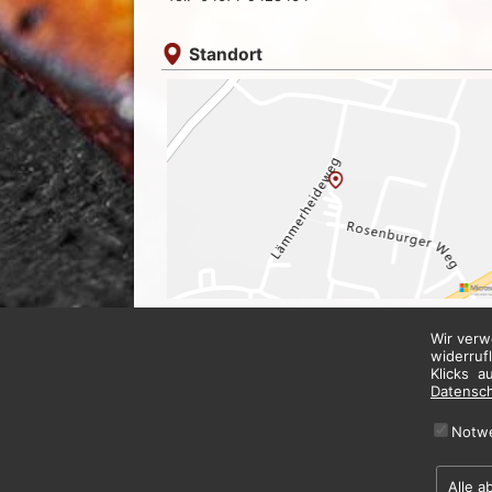
Standort
Wir verw
widerruf
Klicks a
Datensc
Notw
Alle a